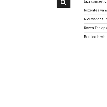
Jazz concert op
Zoeken
Rozentea vanw
Nieuwsbrief ui
Rozen Tea op z
Berbice in win