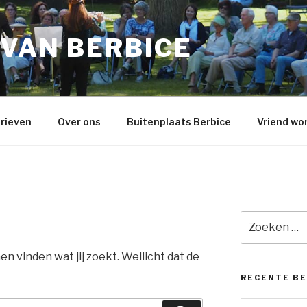
 VAN BERBICE
rieven
Over ons
Buitenplaats Berbice
Vriend wo
Zoeken
naar:
nen vinden wat jij zoekt. Wellicht dat de
RECENTE B