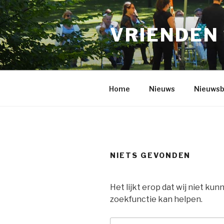
Naar
de
VRIENDEN
inhoud
springen
Home
Nieuws
Nieuwsb
NIETS GEVONDEN
Het lijkt erop dat wij niet kun
zoekfunctie kan helpen.
Zoeken