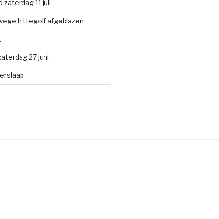
 zaterdag 11 juli
ege hittegolf afgeblazen
t
aterdag 27 juni
terslaap