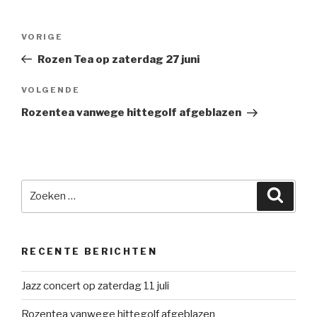
Bericht
Vorig
VORIGE
navigatie
bericht
Rozen Tea op zaterdag 27 juni
Volgend
VOLGENDE
bericht
Rozentea vanwege hittegolf afgeblazen
Zoeken
Zoeke
naar:
RECENTE BERICHTEN
Jazz concert op zaterdag 11 juli
Rozentea vanwege hittegolf afgeblazen