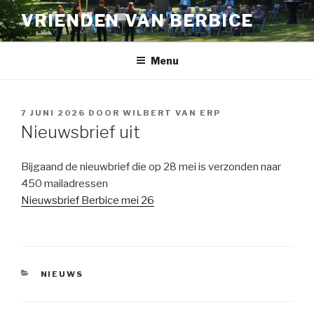
Naar
VRIENDEN VAN BERBICE
de
inhoud
springen
Menu
GEPLAATST
7 JUNI 2026
DOOR
WILBERT VAN ERP
OP
Nieuwsbrief uit
Bijgaand de nieuwbrief die op 28 mei is verzonden naar
450 mailadressen
Nieuwsbrief Berbice mei 26
CATEGORIEËN
NIEUWS