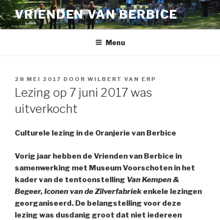
Naar
VRIENDEN VAN BERBICE
de
inhoud
springen
Menu
GEPLAATST
28 MEI 2017
DOOR
WILBERT VAN ERP
OP
Lezing op 7 juni 2017 was
uitverkocht
Culturele lezing in de Oranjerie van Berbice
Vorig jaar hebben de Vrienden van Berbice in
samenwerking met Museum Voorschoten in het
kader van de tentoonstelling
Van Kempen &
Begeer, Iconen van de Zilverfabriek
enkele lezingen
georganiseerd. De belangstelling voor deze
lezing was dusdanig groot dat niet iedereen