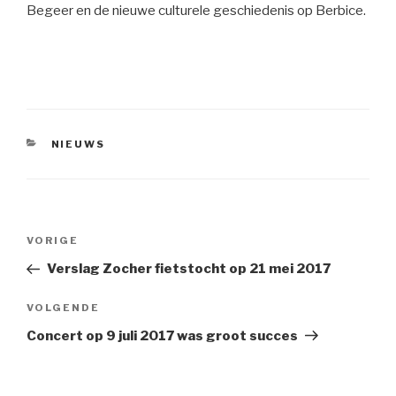
Begeer en de nieuwe culturele geschiedenis op Berbice.
CATEGORIEËN
NIEUWS
Bericht
Vorig
VORIGE
navigatie
bericht
Verslag Zocher fietstocht op 21 mei 2017
Volgend
VOLGENDE
bericht
Concert op 9 juli 2017 was groot succes